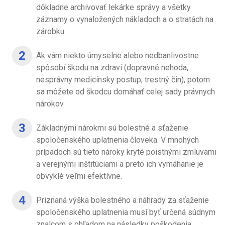
dôkladne archivovať lekárke správy a všetky
záznamy o vynaložených nákladoch a o stratách na
zárobku.
Ak vám niekto úmyselne alebo nedbanlivostne
spôsobí škodu na zdraví (dopravné nehoda,
nesprávny medicínsky postup, trestný čin), potom
sa môžete od škodcu domáhať celej sady právnych
nárokov.
Základnými nárokmi sú bolestné a sťaženie
spoločenského uplatnenia človeka. V mnohých
prípadoch sú tieto nároky kryté poistnými zmluvami
a verejnými inštitúciami a preto ich vymáhanie je
obvyklé veľmi efektívne.
Priznaná výška bolestného a náhrady za sťaženie
spoločenského uplatnenia musí byť určená súdnym
znalcom s ohľadom na následky poškodenia