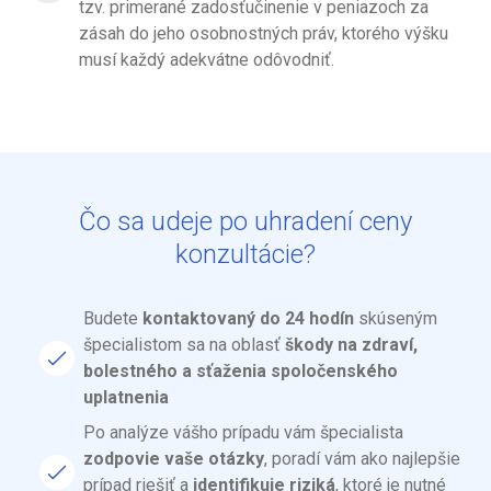
tzv. primerané zadosťučinenie v peniazoch za
zásah do jeho osobnostných práv, ktorého výšku
musí každý adekvátne odôvodniť.
Čo sa udeje po uhradení ceny
konzultácie?
Budete
kontaktovaný do 24 hodín
skúseným
špecialistom sa na oblasť
škody na zdraví,
bolestného a sťaženia spoločenského
uplatnenia
Po analýze vášho prípadu vám špecialista
zodpovie vaše otázky
, poradí vám ako najlepšie
prípad riešiť a
identifikuje riziká
, ktoré je nutné